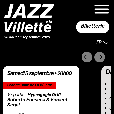
Billetterie
28 août / 6 septembre 2026
LANGUE 
FR
Précédent
Suivant
Dis
samedi 5 septembre • 20h00
Hy
Grande Halle de La Villette
Lou
Lu
re
1
partie :
Hypnagogic Drift
Ga
Roberto Fonseca & Vincent
Lu
Segal
Osc
Es