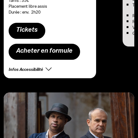
Tarifs : 35€
Tom
Placement libre assis
Durée : env. 2h20
Ro
Ro
Vin
Tickets
Gil
Acheter en formule
Infos Accessibilité