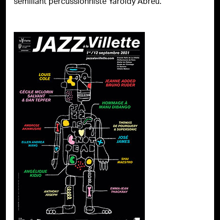
sémillant percussionniste Yaroldy Abreu.