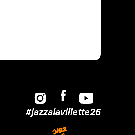
Instagram
Facebook
Youtube
#jazzalavillette26
Jazz is not dead