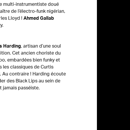
 ce multi-instrumentiste doué
tre de l’électro-funk nigérian,
les Lloyd !
Ahmed Gallab
y.
, artisan d’une soul
is Harding
ition. Cet ancien choriste du
po, embardées bien funky et
s les classiques de Curtis
r. Au contraire ! Harding écoute
er des Black Lips au sein de
t jamais passéiste.