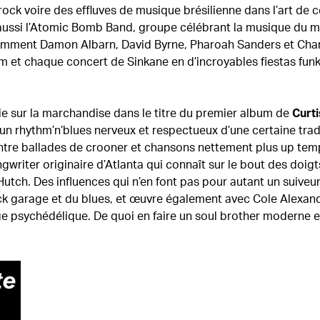
o-rock voire des effluves de musique brésilienne dans l’art de
e aussi l’Atomic Bomb Band, groupe célébrant la musique du maî
amment Damon Albarn, David Byrne, Pharoah Sanders et Char
 et chaque concert de Sinkane en d’incroyables fiestas funk
rie sur la marchandise dans le titre du premier album de
Curt
d’un rhythm’n’blues nerveux et respectueux d’une certaine trad
ntre ballades de crooner et chansons nettement plus up tem
writer originaire d’Atlanta qui connaît sur le bout des doigt
 Hutch. Des influences qui n’en font pas pour autant un suiveu
ock garage et du blues, et œuvre également avec Cole Alexand
e psychédélique. De quoi en faire un soul brother moderne e