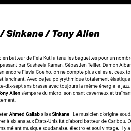
/ Sinkane / Tony Allen
cien batteur de Fela Kuti a tenu les baguettes pour un nombr
assant par Susheela Raman, Sébastien Tellier, Damon Albarn
 encore Flavia Coelho, on ne compte plus celles et ceux t
 lancinant. Avec ce jeu polyrythmique totalement élastique e
dix-sept ans brasse avec toujours la même énergie le jazz, l’a
s’empare du micro, son chant caverneux et traînan
ony Allen
ûtement.
ueter
alias
! Le musicien d’origine sou
Ahmed Gallab
Sinkane
er à six ans aux États-Unis fut d’abord batteur de Caribou, 
s mêlant musique soudanaise, électro et soul vintage. Il y a