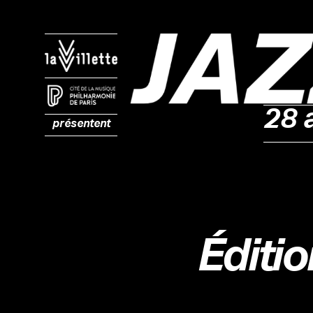
28 
présentent
Éditi