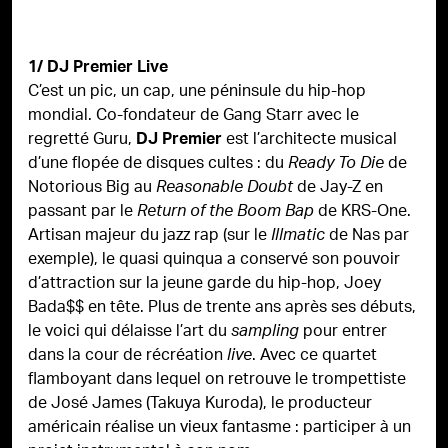
1/ DJ Premier Live
C’est un pic, un cap, une péninsule du hip-hop
mondial. Co-fondateur de Gang Starr avec le
regretté Guru,
est l’architecte musical
DJ Premier
d’une flopée de disques cultes : du
de
Ready To Die
Notorious Big au
de Jay-Z en
Reasonable Doubt
passant par le
de KRS-One.
Return of the Boom Bap
Artisan majeur du jazz rap (sur le
de Nas par
Illmatic
exemple), le quasi quinqua a conservé son pouvoir
d’attraction sur la jeune garde du hip-hop, Joey
Bada$$ en tête. Plus de trente ans après ses débuts,
le voici qui délaisse l’art du
pour entrer
sampling
dans la cour de récréation
. Avec ce quartet
live
flamboyant dans lequel on retrouve le trompettiste
de José James (Takuya Kuroda), le producteur
américain réalise un vieux fantasme : participer à un