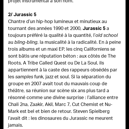
projet instrumental à son nom.
2/ Jurassic 5
Chantre d’un hip-hop lumineux et minutieux au
tournant des années 1990 et 2000,
a
Jurassic 5
toujours préféré la qualité à la quantité, l’
old school
au
, la musicalité à la radicalité. En à peine
bling-bling
trois albums et un maxi EP, les cinq Californiens se
sont bâtis une réputation béton : aux côtés de The
Roots, A Tribe Called Quest ou De La Soul, ils
appartiennent à la caste des rappeurs obsédés par
les
funk, jazz et soul. Si la séparation du
samples
groupe en 2007 avait tout du mauvais coup de
théâtre, sa réunion sur scène six ans plus tard a
résonné comme une divine surprise : l’alliance entre
Chali 2na, Zaakir, Akil, Marc 7, Cut Chemist et Nu-
Mark est bel et bien de retour. Steven Spielberg
l’avait dit : les dinosaures du Jurassic ne meurent
jamais.