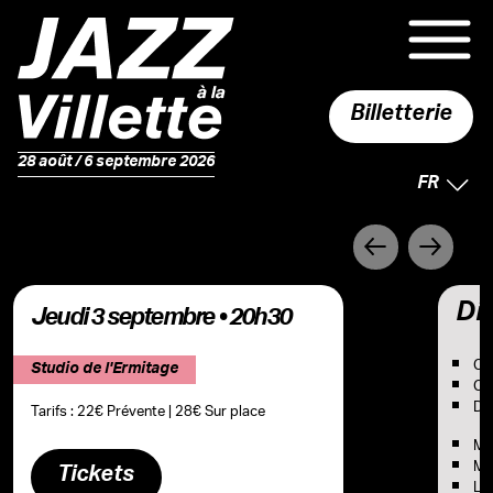
Billetterie
28 août / 6 septembre 2026
LANGUE 
FR
Précédent
Suivant
Dis
jeudi 3 septembre • 20h30
Cha
Studio de l'Ermitage
Cha
Did
Tarifs : 22€ Prévente | 28€ Sur place
Ma
Mat
Tickets
Lo